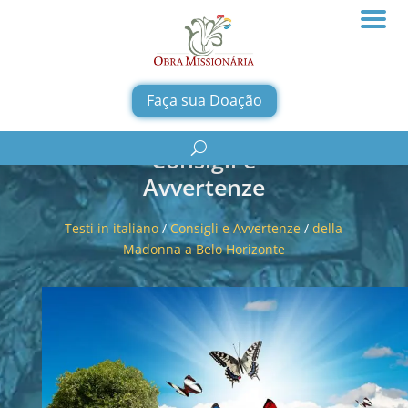
Faça sua Doação
Consigli e
Avvertenze
Testi in italiano
/
Consigli e Avvertenze
/
della
Madonna a Belo Horizonte