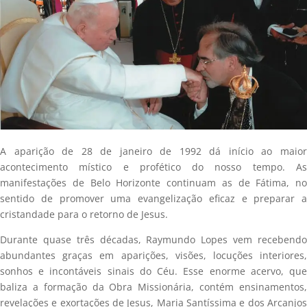
A aparição de 28 de janeiro de 1992 dá início ao maior
acontecimento místico e profético do nosso tempo. As
manifestações de Belo Horizonte continuam as de Fátima, no
sentido de promover uma evangelização eficaz e preparar a
cristandade para o retorno de Jesus.
Durante quase três décadas, Raymundo Lopes vem recebendo
abundantes graças em aparições, visões, locuções interiores,
sonhos e incontáveis sinais do Céu. Esse enorme acervo, que
baliza a formação da Obra Missionária, contém ensinamentos,
revelações e exortações de Jesus, Maria Santíssima e dos Arcanjos