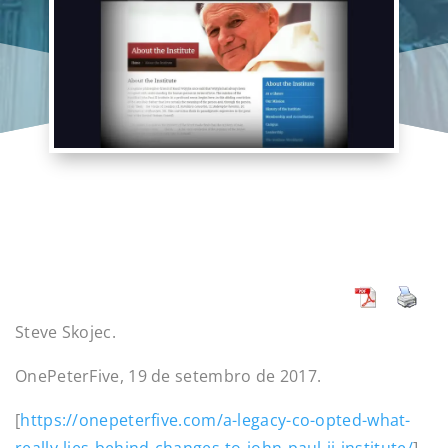
Steve Skojec.
OnePeterFive, 19 de setembro de 2017.
[
https://onepeterfive.com/a-legacy-co-opted-what-
really-lies-behind-changes-to-john-paul-ii-institute/
].