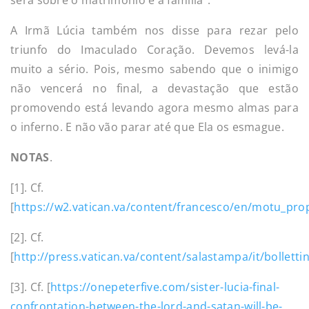
A Irmã Lúcia também nos disse para rezar pelo
triunfo do Imaculado Coração. Devemos levá-la
muito a sério. Pois, mesmo sabendo que o inimigo
não vencerá no final, a devastação que estão
promovendo está levando agora mesmo almas para
o inferno. E não vão parar até que Ela os esmague.
NOTAS
.
[1]. Cf.
[
https://w2.vatican.va/content/francesco/en/motu_prop
[2]. Cf.
[
http://press.vatican.va/content/salastampa/it/bollet
[3]. Cf. [
https://onepeterfive.com/sister-lucia-final-
confrontation-between-the-lord-and-satan-will-be-