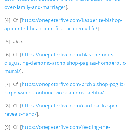
over-family-and-marriage/
].
[4]. Cf. [
https://onepeterfive.com/kasperite-bishop-
appointed-head-pontifical-academy-life/
].
[5].
Idem
.
[6]. Cf. [
https://onepeterfive.com/blasphemous-
disgusting-demonic-archbishop-paglias-homoerotic-
mural/
].
[7]. Cf. [
https://onepeterfive.com/archbishop-paglia-
pope-wants-continue-work-amoris-laetitia/
].
[8]. Cf. [
https://onepeterfive.com/cardinal-kasper-
reveals-hand/
].
[9]. Cf. [
https://onepeterfive.com/feeding-the-