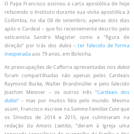
O Papa Francisco assinou a carta apostólica de hoje
refazendo o Instituto durante sua visita apostólica à
Colômbia, no dia 08 de setembro, apenas dois dias
após o Cardeal – que foi recentemente descrito pelo
vaticanista Sandro Magister como a “figura de
direção” por trás dos
dubia
–
ter falecido de forma
inesperada
aos 79 anos, em Bolonha.
As preocupações de Caffarra apresentadas nos
dubia
foram compartilhadas não apenas pelos Cardeais
Raymond Burke, Walter Brandmüller e pelo falecido
Joachim Meisner – os outros três “
Cardeais dos
dubia
” – mas por muitos fiéis pelo mundo. Mesmo
assim, Francisco escreve na
Summa Familiae Cura
que
os Sínodos de 2014 e 2015, que culminaram na
redação da
Amoris Laetitia
, “deram à Igreja uma
renovada consciência do evangelho da família e dos