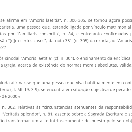
 afirma em “Amoris laetitia”, n. 300-305, se tornou agora poss
ucaristia, uma pessoa que, estando ligada por vínculo matrimonial
s por “Familiaris consortio”, n. 84, e entretanto confirmadas po
são “[e]m certos casos”, da nota 351 (n. 305) da exortação “Amoris
o”?
sinodal “Amoris laetitia” (cf. n. 304), o ensinamento da encíclica d
da Igreja, acerca da existência de normas morais absolutas, váli
e ainda afirmar-se que uma pessoa que viva habitualmente em co
rio (cf. Mt 19, 3-9), se encontra em situação objectiva de pecado g
o de 2000)?
 n. 302, relativas às “circunstâncias atenuantes da responsabili
 “Veritatis splendor”, n. 81, assente sobre a Sagrada Escritura e s
ão transformar um acto intrinsecamente desonesto pelo seu obj