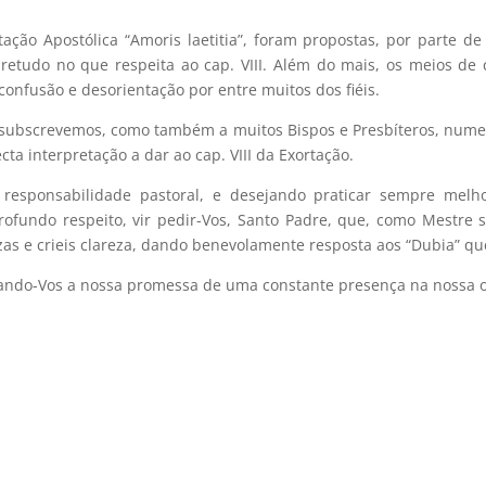
ção Apostólica “Amoris laetitia”, foram propostas, por parte de 
retudo no que respeita ao cap. VIII. Além do mais, os meios de
confusão e desorientação por entre muitos dos fiéis.
 subscrevemos, como também a muitos Bispos e Presbíteros, numer
cta interpretação a dar ao cap. VIII da Exortação.
 responsabilidade pastoral, e desejando praticar sempre mel
rofundo respeito, vir pedir-Vos, Santo Padre, que, como Mestre
ezas e crieis clareza, dando benevolamente resposta aos “Dubia” q
xando-Vos a nossa promessa de uma constante presença na nossa 