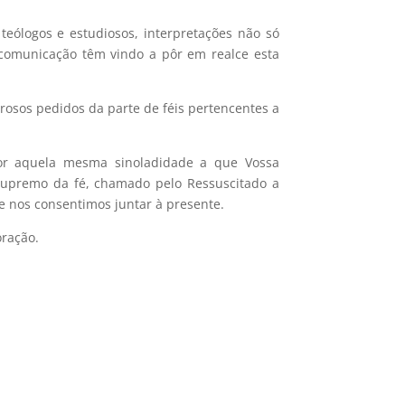
teólogos e estudiosos, interpretações não só
 comunicação têm vindo a pôr em realce esta
osos pedidos da parte de féis pertencentes a
hor aquela mesma sinoladidade a que Vossa
 supremo da fé, chamado pelo Ressuscitado a
ue nos consentimos juntar à presente.
oração.