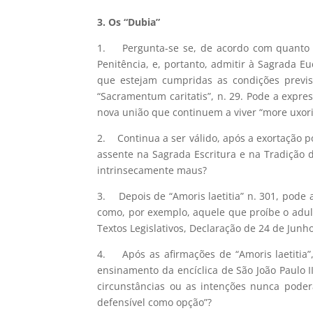
3. Os “Dubia”
1. Pergunta-se se, de acordo com quanto se
Penitência, e, portanto, admitir à Sagrada E
que estejam cumpridas as condições prevista
“Sacramentum caritatis”, n. 29. Pode a expres
nova união que continuem a viver “more uxori
2. Continua a ser válido, após a exortação pós-
assente na Sagrada Escritura e na Tradição 
intrinsecamente maus?
3. Depois de “Amoris laetitia” n. 301, pod
como, por exemplo, aquele que proíbe o adulté
Textos Legislativos, Declaração de 24 de Junh
4. Após as afirmações de “Amoris laetitia”,
ensinamento da encíclica de São João Paulo II
circunstâncias ou as intenções nunca poder
defensível como opção”?