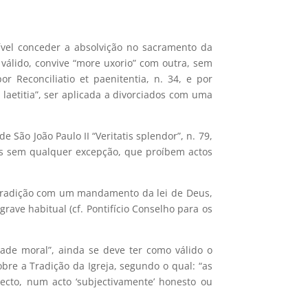
ível conceder a absolvição no sacramento da
 válido, convive “more uxorio” com outra, sem
r Reconciliatio et paenitentia, n. 34, e por
 laetitia”, ser aplicada a divorciados com uma
e São João Paulo II “Veritatis splendor”, n. 79,
das sem qualquer excepção, que proíbem actos
ntradição com um mandamento da lei de Deus,
rave habitual (cf. Pontifício Conselho para os
dade moral”, ainda se deve ter como válido o
obre a Tradição da Igreja, segundo o qual: “as
ecto, num acto ‘subjectivamente’ honesto ou