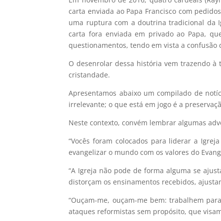
carta enviada ao Papa Francisco com pedidos
uma ruptura com a doutrina tradicional da Ig
carta fora enviada em privado ao Papa, que
questionamentos, tendo em vista a confusão do
O desenrolar dessa história vem trazendo à t
cristandade.
Apresentamos abaixo um compilado de notíci
irrelevante; o que está em jogo é a preservaç
Neste contexto, convém lembrar algumas adve
“Vocês foram colocados para liderar a Igrej
evangelizar o mundo com os valores do Evange
“A Igreja não pode de forma alguma se ajus
distorçam os ensinamentos recebidos, ajustan
“Ouçam-me, ouçam-me bem: trabalhem para u
ataques reformistas sem propósito, que visam