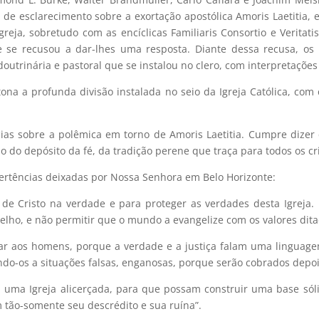
 de esclarecimento sobre a exortação apostólica Amoris Laetiti
reja, sobretudo com as encíclicas Familiaris Consortio e Veritatis
 se recusou a dar-lhes uma resposta. Diante dessa recusa, os
utrinária e pastoral que se instalou no clero, com interpretações 
ona a profunda divisão instalada no seio da Igreja Católica, com
as sobre a polêmica em torno de Amoris Laetitia. Cumpre dizer 
ão do depósito da fé, da tradição perene que traça para todos os c
rtências deixadas por Nossa Senhora em Belo Horizonte:
a de Cristo na verdade e para proteger as verdades desta Igreja
lho, e não permitir que o mundo a evangelize com os valores dita
tar aos homens, porque a verdade e a justiça falam uma linguag
do-os a situações falsas, enganosas, porque serão cobrados depoi
ma Igreja alicerçada, para que possam construir uma base sól
 tão-somente seu descrédito e sua ruína”.