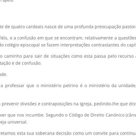
rte de quatro cardeais nasce de uma profunda preocupação pastor
éis, e a confusão em que se encontram, relativamente a questões
colégio episcopal se fazem interpretações contrastantes do capítul
 o caminho para sair de situações como esta passa pelo recurso 
tação e de confusão.
ade.
s a professar que o ministério petrino é o ministério da unidad
 prevenir divisões e contraposições na Igreja, pedindo-lhe que di
r que nos incumbe. Segundo o Código de Direito Canónico (câns. 3
eja universal.
retamos esta sua soberana decisão como um convite para continua