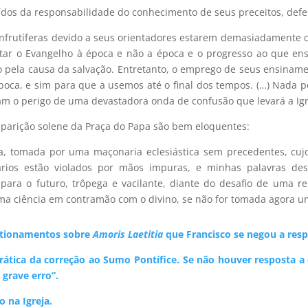
ídos da responsabilidade do conhecimento de seus preceitos, def
 infrutíferas devido a seus orientadores estarem demasiadamente 
tar o Evangelho à época e não a época e o progresso ao que ens
o pela causa da salvação. Entretanto, o emprego de seus ensinam
época, e sim para que a usemos até o final dos tempos. (…) Nada p
am o perigo de uma devastadora onda de confusão que levará a Igre
aparição solene da Praça do Papa são bem eloquentes:
da, tomada por uma maçonaria eclesiástica sem precedentes, cuj
rios estão violados por mãos impuras, e minhas palavras desv
para o futuro, trôpega e vacilante, diante do desafio de uma re
uma ciência em contramão com o divino, se não for tomada agora u
estionamentos sobre
Amoris Laetitia
que Francisco se negou a res
 prática da correção ao Sumo Pontífice. Se não houver resposta a 
 grave erro”.
o na Igreja.