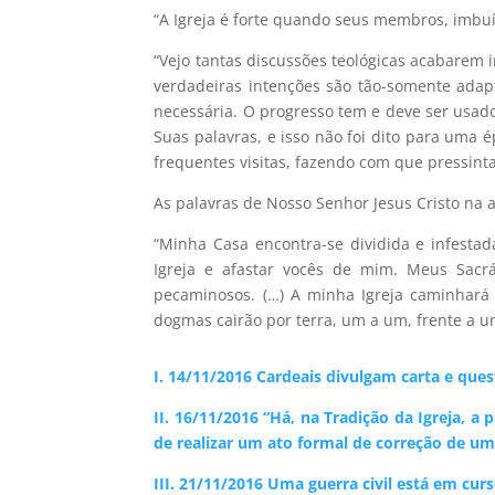
“A Igreja é forte quando seus membros, imbu
“Vejo tantas discussões teológicas acabarem
verdadeiras intenções são tão-somente adap
necessária. O progresso tem e deve ser usad
Suas palavras, e isso não foi dito para uma 
frequentes visitas, fazendo com que pressint
As palavras de Nosso Senhor Jesus Cristo na 
“Minha Casa encontra-se dividida e infesta
Igreja e afastar vocês de mim. Meus Sacrá
pecaminosos. (…) A minha Igreja caminhará 
dogmas cairão por terra, um a um, frente a 
I. 14/11/2016 Cardeais divulgam carta e qu
II. 16/11/2016 “Há, na Tradição da Igreja, a
de realizar um ato formal de correção de um
III. 21/11/2016 Uma guerra civil está em curs