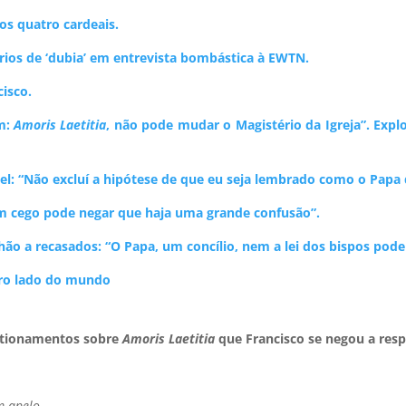
 os quatro cardeais.
rios de ‘dubia’ em entrevista bombástica à EWTN.
cisco.
am:
Amoris Laetitia
, não pode mudar o Magistério da Igreja”. Explo
el: “Não excluí a hipótese de que eu seja lembrado como o Papa que
um cego pode negar que haja uma grande confusão”.
ão a recasados: “O Papa, um concílio, nem a lei dos bispos pod
tro lado do mundo
estionamentos sobre
Amoris Laetitia
que Francisco se negou a res
m apelo