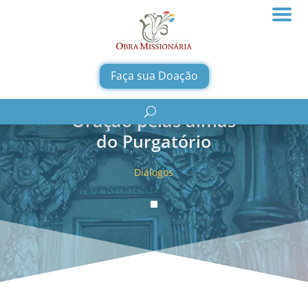
Faça sua Doação
Oração pelas almas
do Purgatório
Diálogos