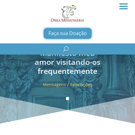
Faça sua Doação
Manifesto meu
amor visitando-os
frequentemente
Mensagens
/
Revelações