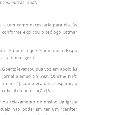
tos, outras, não”.
 a tem como necessária para ela. As
, conforme explicou o teólogo Ottmar
endo: “Eu penso que é bom que o Bispo
 este tema agora”.
n Goertz levantou sua voz em apoio às
e jornal alemão
Die Zeit
,
Christ & Welt
,
, irmãos!”]. Como era de se esperar, o
 oficial da publicação [6].
r do relaxamento do ensino da Igreja
exuais não poderiam ter um “caráter