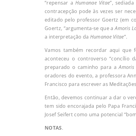
“repensar a
Humanae Vitae
”, sediada
contracepção pode às vezes ser nece
editado pelo professor Goertz (em co
Goertz, “argumenta-se que a
Amoris La
a interpretação da
Humanae Vitae
”.
Vamos também recordar aqui que f
aconteceu o controverso “concílio 
preparado o caminho para a
Amoris 
oradores do evento, a professora Ann
Francisco para escrever as Meditaçõe
Então, devemos continuar a dar o ver
tem sido encorajada pelo Papa Franc
Josef Seifert como uma potencial “bo
NOTAS
.