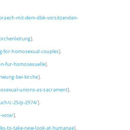
spraech-mit-dem-dbk-vorsitzenden-
kirchenleitung
].
ng-for-homosexual-couples
].
gen-fur-homosexuelle
].
chwung-bei-kirche
].
osexual-unions-as-sacrament
].
buch/c-25/p-2974/
].
-vote/
].
alks-to-take-new-look-at-humanae
].