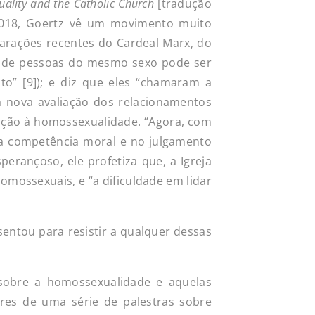
ality and the Catholic Church
[tradução
m 2018, Goertz vê um movimento muito
clarações recentes do Cardeal Marx, do
ão de pessoas do mesmo sexo pode ser
nto” [9]); e diz que eles “chamaram a
a nova avaliação dos relacionamentos
lação à homossexualidade. “Agora, com
na competência moral e no julgamento
erançoso, ele profetiza que, a Igreja
mossexuais, e “a dificuldade em lidar
ntou para resistir a qualquer dessas
s sobre a homossexualidade e aquelas
res de uma série de palestras sobre