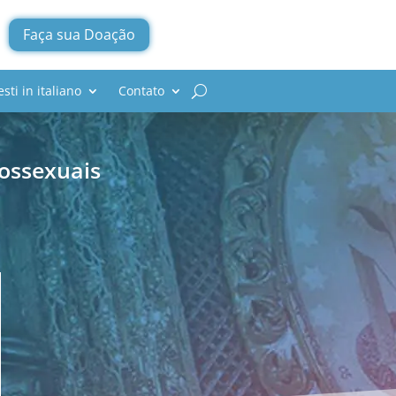
Faça sua Doação
esti in italiano
Contato
ossexuais