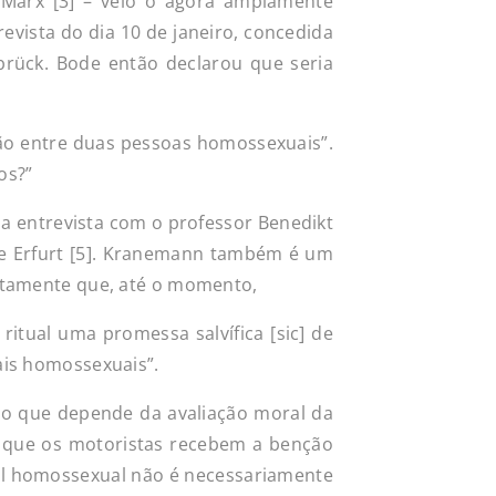
e Marx [3] – veio o agora amplamente
vista do dia 10 de janeiro, concedida
brück. Bode então declarou que seria
ção entre duas pessoas homossexuais”.
os?”
ma entrevista com o professor Benedikt
de Erfurt [5]. Kranemann também é um
ertamente que, até o momento,
itual uma promessa salvífica [sic] de
ais homossexuais”.
o que depende da avaliação moral da
m que os motoristas recebem a benção
al homossexual não é necessariamente