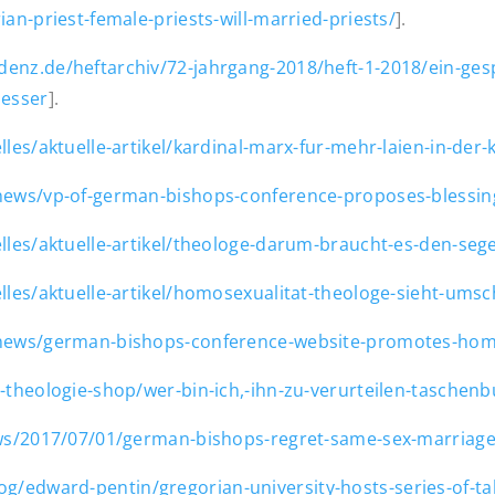
an-priest-female-priests-will-married-priests/
].
enz.de/heftarchiv/72-jahrgang-2018/heft-1-2018/ein-ge
oesser
].
les/aktuelle-artikel/kardinal-marx-fur-mehr-laien-in-der-
/news/vp-of-german-bishops-conference-proposes-blessi
elles/aktuelle-artikel/theologe-darum-braucht-es-den-se
lles/aktuelle-artikel/homosexualitat-theologe-sieht-ums
/news/german-bishops-conference-website-promotes-hom
-theologie-shop/wer-bin-ich,-ihn-zu-verurteilen-taschen
ews/2017/07/01/german-bishops-regret-same-sex-marriage
og/edward-pentin/gregorian-university-hosts-series-of-t