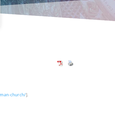
erman-church/
].