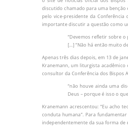
o site de notícias oficial dos Bisp
discutido chamado para uma benção do
pelo vice-presidente da Conferência
importante discutir a questão como u
“Devemos refletir sobre o
[…] “Não há então muito de
Apenas três dias depois, em 13 de jane
Kranemann, um liturgista acadêmico 
consultor da Conferência dos Bispos 
“não houve ainda uma disc
Deus – porque é isso o que
Kranemann acrescentou: “Eu acho te
conduta humana”. Para fundamentar e
independentemente da sua forma de d