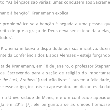
o. “As bênçãos são várias; umas conduzem aos Sacramen
mano à benção”, Kranemann explica:
e problemático se a benção é negada a uma pessoa que
eito de que a graça de Deus deva ser estendida a elas
tudos”.
or Kranemann louva o Bispo Bode por sua iniciativa, diz
nte da Conferência dos Bispos Alemães – esteja forçando
sta de Kranemann, em 18 de janeiro, o professor Stepha
ica. Escrevendo para a seção de religião do important
e the Luck, Brothers!
[tradução livre: “Louvem a felicidade
 esse artigo, inclusive a apresentou um dia antes da data
l na Universidade de Meins, e é um conhecido apoiado
. Já em 2015 [7], ele perguntou se as uniões homoss