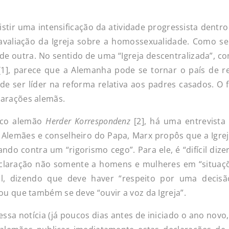
stir uma intensificação da atividade progressista dentro
 avaliação da Igreja sobre a homossexualidade. Como s
 de outra. No sentido de uma “Igreja descentralizada”, 
[1], parece que a Alemanha pode se tornar o país de r
 ser líder na reforma relativa aos padres casados. O 
larações alemãs.
lico alemão
Herder Korrespondenz
[2], há uma entrevist
 Alemães e conselheiro do Papa, Marx propôs que a Igre
do contra um “rigorismo cego”. Para ele, é “difícil diz
eclaração não somente a homens e mulheres em “situaç
, dizendo que deve haver “respeito por uma decisã
ou que também se deve “ouvir a voz da Igreja”.
sa notícia (já poucos dias antes de iniciado o ano novo