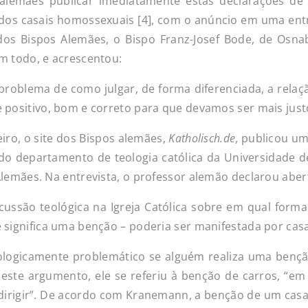
os alemães publicar imediatamente estas declarações d
s casais homossexuais [4], com o anúncio em uma entre
 dos Bispos Alemães, o Bispo Franz-Josef Bode, de Osna
m todo, e acrescentou:
 problema de como julgar, de forma diferenciada, a rela
 positivo, bom e correto para que devamos ser mais just
iro, o site dos Bispos alemães,
Katholisch.de
, publicou u
do departamento de teologia católica da Universidade 
Alemães. Na entrevista, o professor alemão declarou ab
ussão teológica na Igreja Católica sobre em qual forma r
 significa uma benção – poderia ser manifestada por cas
ologicamente problemático se alguém realiza uma bençã
ste argumento, ele se referiu à benção de carros, “e
irigir”. De acordo com Kranemann, a benção de um cas