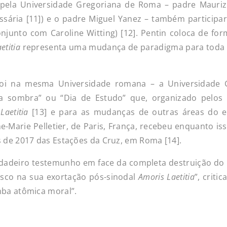
 pela Universidade Gregoriana de Roma – padre Maurizi
ssária [11]) e o padre Miguel Yanez – também particip
njunto com Caroline Witting) [12]. Pentin coloca de for
etitia
representa uma mudança de paradigma para toda a
oi na mesma Universidade romana – a Universidade G
da sombra” ou “Dia de Estudo” que, organizado pelos 
Laetitia
[13] e para as mudanças de outras áreas do e
e-Marie Pelletier, de Paris, França, recebeu enquanto is
s de 2017 das Estações da Cruz, em Roma [14].
dadeiro testemunho em face da completa destruição do ed
isco na sua exortação pós-sinodal
Amoris Laetitia
”, crit
mba atômica moral”.