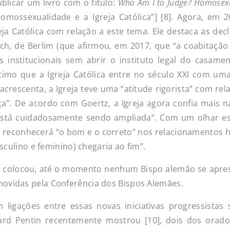
blicar um livro com o título:
Who Am I to Judge? Homosexu
homossexualidade e a Igreja Católica”] [8]. Agora, e
eja Católica com relação a este tema. Ele destaca as de
ch, de Berlim (que afirmou, em 2017, que “a coabitaç
 institucionais sem abrir o instituto legal do casame
ítimo que a Igreja Católica entre no século XXI com um
acrescenta, a Igreja teve uma “atitude rigorista” com re
”. De acordo com Goertz, a Igreja agora confia mais 
está cuidadosamente sendo ampliada”. Com um olhar esp
 reconhecerá “o bom e o correto” nos relacionamentos ho
ulino e feminino) chegaria ao fim”.
colocou, até o momento nenhum Bispo alemão se aprese
romovidas pela Conferência dos Bispos Alemães.
 ligações entre essas novas iniciativas progressista
ard Pentin recentemente mostrou [10], dois dos orado