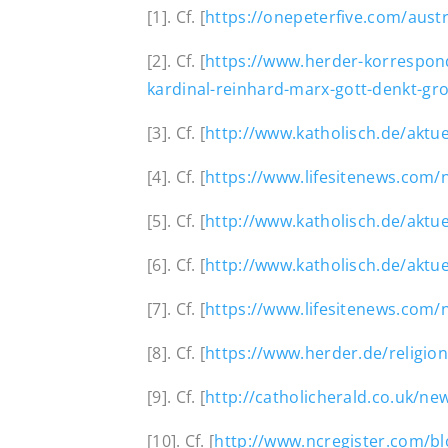
[1]. Cf. [
https://onepeterfive.com/austri
[2]. Cf. [
https://www.herder-korrespond
kardinal-reinhard-marx-gott-denkt-gr
[3]. Cf. [
http://www.katholisch.de/aktuel
[4]. Cf. [
https://www.lifesitenews.com
[5]. Cf. [
http://www.katholisch.de/aktu
[6]. Cf. [
http://www.katholisch.de/aktue
[7]. Cf. [
https://www.lifesitenews.com
[8]. Cf. [
https://www.herder.de/religion
[9]. Cf. [
http://catholicherald.co.uk/n
[10]. Cf. [
http://www.ncregister.com/bl