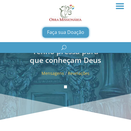
Faça sua Doação
Tenho pressa para
que conheçam Deus
Mensagens
/
Revelações