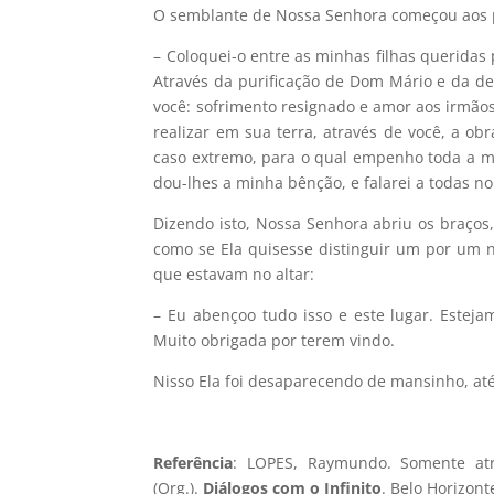
O semblante de Nossa Senhora começou aos po
– Coloquei-o entre as minhas filhas queridas
Através da purificação de Dom Mário e da d
você: sofrimento resignado e amor aos irmãos
realizar em sua terra, através de você, a ob
caso extremo, para o qual empenho toda a mi
dou-lhes a minha bênção, e falarei a todas no
Dizendo isto, Nossa Senhora abriu os braços,
como se Ela quisesse distinguir um por um n
que estavam no altar:
– Eu abençoo tudo isso e este lugar. Estej
Muito obrigada por terem vindo.
Nisso Ela foi desaparecendo de mansinho, at
Referência
: LOPES, Raymundo.
Somente at
(Org.).
Diálogos com o Infinito
. Belo Horizont