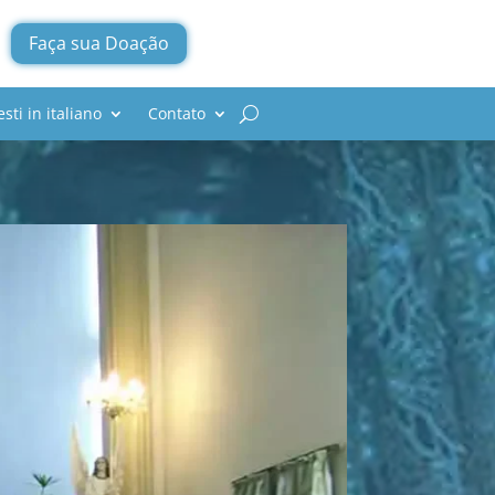
Faça sua Doação
mitir a paz
esti in italiano
Contato