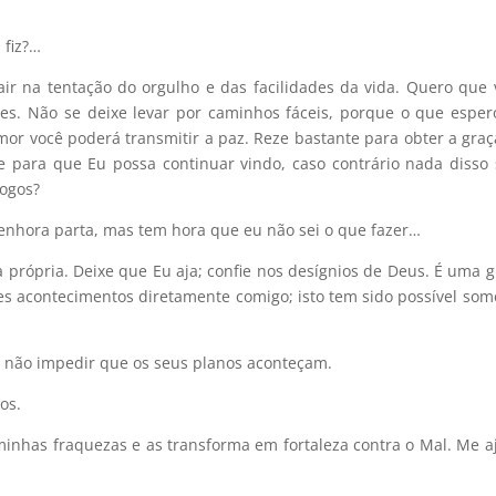
 fiz?…
air na tentação do orgulho e das facilidades da vida. Quero que 
ões. Não se deixe levar por caminhos fáceis, porque o que esper
amor você poderá transmitir a paz. Reze bastante para obter a gra
ze para que Eu possa continuar vindo, caso contrário nada disso 
logos?
Senhora parta, mas tem hora que eu não sei o que fazer…
a própria. Deixe que Eu aja; confie nos desígnios de Deus. É uma 
es acontecimentos diretamente comigo; isto tem sido possível som
a não impedir que os seus planos aconteçam.
os.
 minhas fraquezas e as transforma em fortaleza contra o Mal. Me a