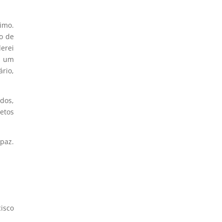
imo.
o de
erei
 é um
rio,
dos,
etos
paz.
isco