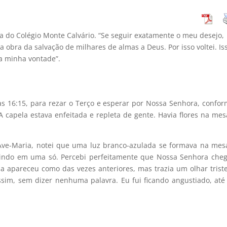
do Colégio Monte Calvário. “Se seguir exatamente o meu desejo,
a obra da salvação de milhares de almas a Deus. Por isso voltei. Is
a minha vontade”.
às 16:15, para rezar o Terço e esperar por Nossa Senhora, confor
 capela estava enfeitada e repleta de gente. Havia flores na mes
Ave-Maria, notei que uma luz branco-azulada se formava na mes
unindo em uma só. Percebi perfeitamente que Nossa Senhora cheg
 apareceu como das vezes anteriores, mas trazia um olhar triste
im, sem dizer nenhuma palavra. Eu fui ficando angustiado, até