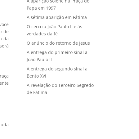
A aparição solene na Praça do
Papa em 1997
A sétima aparição em Fátima
você
O cerco a João Paulo II e às
o de
verdades da fé
ça da
O anúncio do retorno de Jesus
será
A entrega do primeiro sinal a
João Paulo II
A entrega do segundo sinal a
graça
Bento XVI
ente
A revelação do Terceiro Segredo
de Fátima
juda