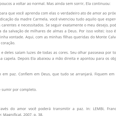
ucos a voltar ao normal. Mas ainda sem sorrir, Ela continuou:
 para que você aprenda com elas o verdadeiro ato de amor ao próx
edicação da madre Carmela, você vivenciou tudo aquilo que esper
 carentes e necessitados. Se seguir exatamente o meu desejo, pod
ra da salvação de milhares de almas a Deus. Por isso voltei; isso
nha vontade. Aqui, com as minhas filhas queridas do Monte Calvá
 coração.
 e deles saíam luzes de todas as cores. Seu olhar passeava por to
a capela. Depois Ela abaixou a mão direita e apontou para os obj
am em paz. Confiem em Deus, que tudo se arranjará. Fiquem em 
é sumir por completo.
ravés do amor você poderá transmitir a paz
. In: LEMBI, Franc
e: Magnificat, 2007. p. 38.