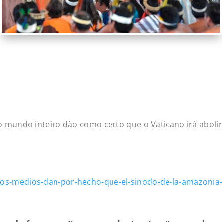
 mundo inteiro dão como certo que o Vaticano irá abolir 
odo da Amazônia
los-medios-dan-por-hecho-que-el-sinodo-de-la-amazonia-a