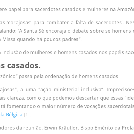
ere papel para sacerdotes casados e mulheres na Amazôn
as ‘corajosas’ para combater a falta de sacerdotes’. Nes
alando: ‘A Santa Sé encoraja o debate sobre se homens
a Missa quando há poucos padres”.
 a inclusão de mulheres e homens casados nos papéis sac
s casados
.
azônico” passa pela ordenação de homens casados.
ajosas”, a uma “ação ministerial inclusiva”. Imprecisõ
s clareza, com o que podemos descartar que essas “ideia
stá fomentando o maior número de vocações sacerdotais
da Bélgica
[1].
dores da reunião, Erwin Kräutler, Bispo Emérito da Prela