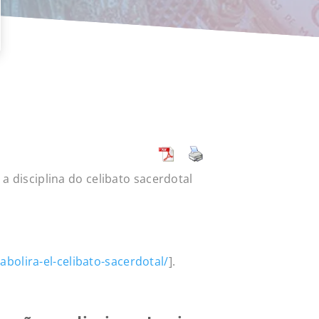
a disciplina do celibato sacerdotal
bolira-el-celibato-sacerdotal/
].