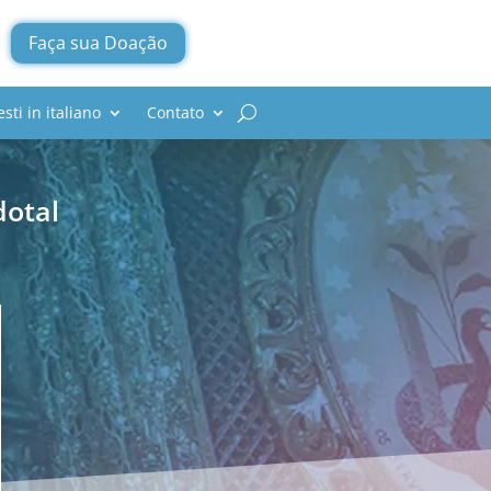
Faça sua Doação
esti in italiano
Contato
dotal