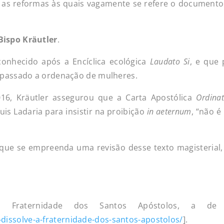
e as reformas às quais vagamente se refere o document
Bispo Kräutler
.
conhecido após a Encíclica ecológica
Laudato Si
, e que
o passado a ordenação de mulheres.
16, Kräutler assegurou que a Carta Apostólica
Ordinat
uis Ladaria para insistir na proibição
in aeternum
, “não 
que se empreenda uma revisão desse texto magisterial, 
a Fraternidade dos Santos Apóstolos, a de 
dissolve-a-fraternidade-dos-santos-apostolos/
].