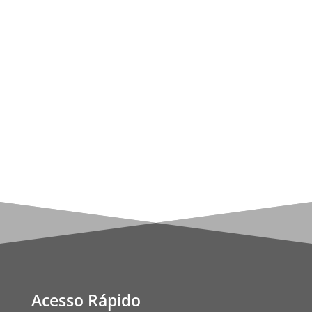
Labouré abrem o terceiro dos três Selos que
marcam as aparições de Belo Horizonte: o
Terço da Divina Chama. Trata-se de uma
invocação do Espírito Santo para que não se
caia na dispersão, na confusão e na apostasia
destes...
Acesso Rápido