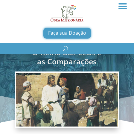
Faça sua Doação
O Reino dos Céus e
as Comparações