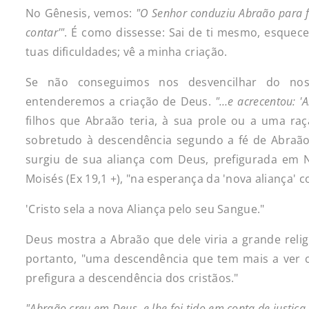
No Gênesis, vemos:
"O
Senhor
conduziu
Abraão
para
contar'"
. É como dissesse: Sai de ti mesmo, esquece 
tuas dificuldades; vê a minha criação.
Se não conseguimos nos desvencilhar do nos
entenderemos a criação de Deus.
"…e
acrecentou:
'
filhos que Abraão teria, à sua prole ou a uma raç
sobretudo à descendência segundo a fé de Abraão,
surgiu de sua aliança com Deus, prefigurada em N
Moisés (Ex 19,1 +), "na esperança da 'nova aliança' c
'Cristo sela a nova Aliança pelo seu Sangue."
Deus mostra a Abraão que dele viria a grande relig
portanto, "uma descendência que tem mais a ver co
prefigura a descendência dos cristãos."
"Abraão
creu
em
Deus,
e
lhe
foi
tido
em
conta
de
justiça.