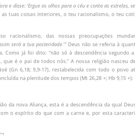
fora
e
disse: 'Ergue
os
olhos
para
o
céu
e
conta
as
estrelas,
s
as tuas coisas interiores, o teu racionalismo, o teu coti
so racionalismo, das nossas preocupações munda
Assim
será
a
tua
posteridade.'"
Deus não se referia à quan
a. Como já foi dito: "não só à descendência segundo a
 que é o pai de todos nós." A nossa religião nasceu d
oé (Gn 6,18; 9,9-17), restabelecida com todo o povo a
oncluída na plenitude dos tempos (Mt 26,28 +; Hb 9,15 +):
ião da nova Aliança, esta é a descendência da qual Deus 
m o espírito do que com a carne e, por esta caracterís
"
1