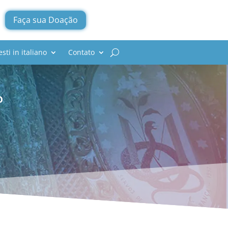
Faça sua Doação
esti in italiano
Contato
o