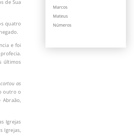
tos de Sua
Marcos
Mateus
os quatro
Números
chegado.
cia e foi
profecia.
s últimos
cortou
as
o outro o
e Abraão,
s Igrejas
 Igrejas,