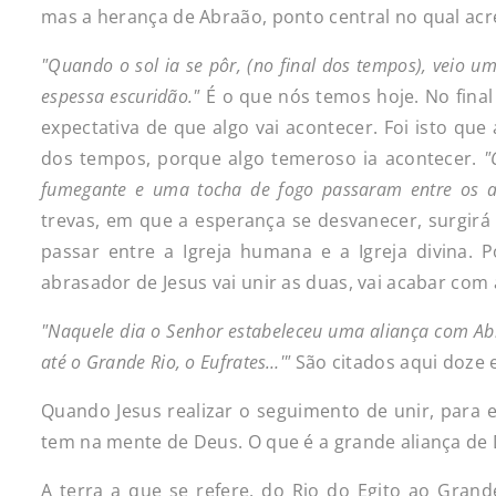
mas a herança de Abraão, ponto central no qual acre
"Quando
o
sol
ia
se
pôr,
(no
final
dos
tempos),
veio
u
espessa
escuridão."
É o que nós temos hoje. No fin
expectativa de que algo vai acontecer. Foi isto q
dos tempos, porque algo temeroso ia acontecer.
"
fumegante e uma tocha de fogo passaram entre os 
trevas, em que a esperança se desvanecer, surgirá
passar entre a Igreja humana e a Igreja divina. 
abrasador de Jesus vai unir as duas, vai acabar com a
"Naquele
dia
o
Senhor
estabeleceu
uma
aliança
com
Ab
até o Grande
Rio,
o
Eufrates…'"
São citados aqui doze 
Quando Jesus realizar o seguimento de unir, para
tem na mente de Deus. O que é a grande aliança de
A terra a que se refere, do Rio do Egito ao Grand