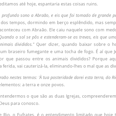
ditamos até hoje, espantaria estas coisas ruins.
m
profundo
sono a Abraão, e eis que foi tomado de grande 
al dos tempos, dormindo em berço esplêndido, mas sem
ue aconteceu com Abraão. Ele caiu naquele sono com medo
Quando o sol se pôs e estenderam-se as trevas, eis que um
animais
divididos."
Quer dizer, quando baixar sobre o 
 um braseiro fumegante e uma tocha de fogo. É aí que 
Por que passou entre os animais divididos? Porque aq
 ferida, vai cauterizá-la, eliminando-lhes o mal que as div
raão
nestes
termos: 'À tua posteridade darei esta terra, do Ri
elementos: a terra e onze povos.
 entendermos o que são as duas Igrejas, compreendere
 Deus para conosco.
e Rio, o Eufrates, é o entendimento limitado que hoje