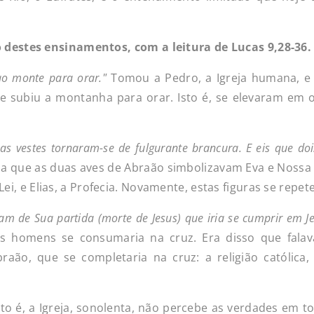
o
destes
ensina
mentos,
com
a
leitura
de
Lucas
9,28-36.
 ao monte para
orar."
Tomou a Pedro, a Igreja humana, e 
o, e subiu a montanha para orar. Isto é, se elevaram em 
uas vestes tornaram-se de fulgurante brancura. E eis que d
a que as duas aves de Abraão simbolizavam Eva e Nossa
Lei, e Elias, a Profecia. Novamente, estas figuras se repet
vam
de
Sua
partida
(morte
de
Jesus)
que
iria
se
cumprir
em
J
os homens se consumaria na cruz. Era disso que fala
aão, que se completaria na cruz: a religião católica
Isto é, a Igreja, sonolenta, não percebe as verdades em t