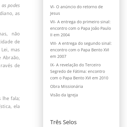
e
as
podes
VI- O anúncio do retorno de
diano, as
Jesus
VII- A entrega do primeiro sinal:
encontro com o Papa João Paulo
nas, não
II em 2004
tidade de
VIII- A entrega do segundo sinal:
 Lei, mas
encontro com o Papa Bento XVI
em 2007
e Abraão,
IX- A revelação do Terceiro
través de
Segredo de Fátima: encontro
com o Papa Bento XVI em 2010
Obra Missionária
Visão da Igreja
lhe fala;
tica, ela
Três Selos