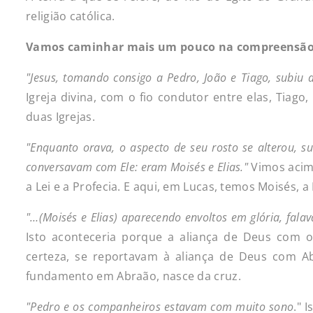
religião católica.
Vamos
caminhar
mais
um
pouco
na
compreensã
"Jesus, tomando consigo a Pedro, João e Tiago, subiu
Igreja divina, com o fio condutor entre elas, Tiag
duas Igrejas.
"
Enquanto orava, o aspecto de seu rosto se alterou, s
conver
savam
com
Ele:
eram
Moisés
e
Elias."
Vimos acim
a Lei e a Profecia. E aqui, em Lucas, temos Moisés, a 
"…(Moisés
e
Elias)
aparecendo
envoltos
em
glória,
fala
Isto aconteceria porque a aliança de Deus com 
certeza, se reportavam à aliança de Deus com Abr
fundamento em Abraão, nasce da cruz.
"
Pedro e os companheiros estavam com muito sono
." 