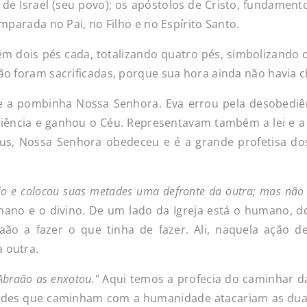
os de Israel (seu povo); os apóstolos de Cristo, fundamen
amparada no Pai, no Filho e no Espírito Santo.
m dois pés cada, totalizando quatro pés, simbolizando 
Não foram sacrificadas, porque sua hora ainda não havia 
e a pombinha Nossa Senhora. Eva errou pela desobediên
ência e ganhou o Céu. Representavam também a lei e a 
eus, Nossa Senhora obedeceu e é a grande profetisa do
io
e
colocou
suas
metades
uma
defronte
da
outra;
mas
não
umano e o divino. De um lado da Igreja está o humano, d
aão a fazer o que tinha de fazer. Ali, naquela ação d
 outra.
Abraão
as enxotou."
Aqui temos a profecia do caminhar da
ldades que caminham com a humanidade atacariam as duas