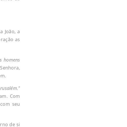
a João, a
oração as
ois homens
 Senhora,
em.
erusalém."
vam. Com
, com seu
orno de si