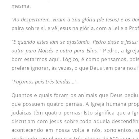
mesma.
"Ao
despertarem,
viram
a
Sua
glória
(de
Jesus)
e
os
do
paira sobre si, e vê Jesus na glória, com a Lei e a Pr
"E
quando
estes
iam
se
afastando,
Pedro
disse
a
Jesus:
outra
para
Moisés
e
outra
para
Elias.'"
Pedro, a Igreja
bom estarmos aqui. Lógico, é como pensamos, pois
prefere ignorar, às vezes, o que Deus tem para nos fa
"Façamos
pois
três
tendas…"
.
Quantos e quais foram os animais que Deus pediu 
que possuem quatro pernas. A Igreja humana propõ
judaicas têm quatro pernas. Isto significa que a 
discutiam com Jesus sobre toda aquela descendênci
acontecendo em nossa volta e nós, sonolentos, s
realizando seu plano nas três etapas de 600 anos ca