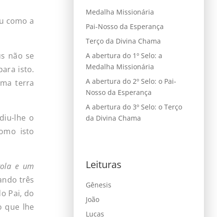
Medalha Missionária
ou como a
Pai-Nosso da Esperança
Terço da Divina Chama
s não se
A abertura do 1º Selo: a
Medalha Missionária
ara isto.
A abertura do 2º Selo: o Pai-
uma terra
Nosso da Esperança
A abertura do 3º Selo: o Terço
iu-lhe o
da Divina Chama
como isto
Leituras
rola
e
um
ando três
Gênesis
o Pai, do
João
o que lhe
Lucas