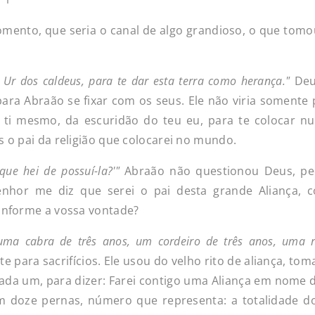
momento, que seria o canal de algo grandioso, o que tom
 Ur dos caldeus,
para
te
dar
esta
terra
como
herança."
Deu
ara Abraão se fixar com os seus. Ele não viria somente p
e ti mesmo, da escuridão do teu eu, para te colocar n
s o pai da religião que colocarei no mundo.
que
hei
de
possuí-la?'"
Abraão não questionou Deus, ped
enhor me diz que serei o pai desta grande Aliança, 
conforme a vossa vontade?
uma
cabra
de
três
anos,
um
cordeiro
de
três
anos,
uma
 para sacrifícios. Ele usou do velho rito de aliança, tom
ada um, para dizer: Farei contigo uma Aliança em nome d
am doze pernas, número que representa: a totalidade d