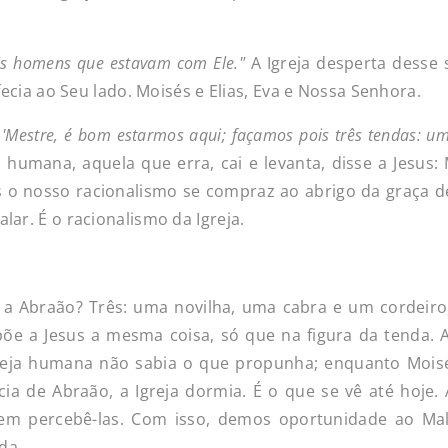
is
homens
que
estavam
com
Ele."
A Igreja desperta desse
ofecia ao Seu lado. Moisés e Elias, Eva e Nossa Senhora.
'Mestre,
é
bom
estarmos
aqui;
façamos
pois
três
tendas:
u
 humana, aquela que erra, cai e levanta, disse a Jesus: 
 o nosso racionalismo se compraz ao abrigo da graça d
lar. É o racionalismo da Igreja.
a Abraão? Três: uma novilha, uma cabra e um cordeiro
e a Jesus a mesma coisa, só que na figura da tenda. 
Igreja humana não sabia o que propunha; enquanto Moisé
a de Abraão, a Igreja dormia. É o que se vê até hoje. 
em percebê-las. Com isso, demos oportunidade ao Mal
da.