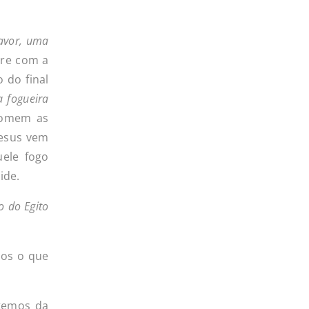
pavor, uma
pre com a
 do final
a fogueira
homem as
Jesus vem
uele fogo
ide.
o do Egito
mos o que
 temos da