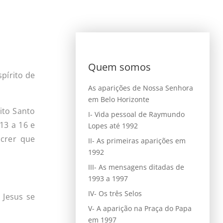
Quem somos
spírito de
As aparições de Nossa Senhora
em Belo Horizonte
ito Santo
I- Vida pessoal de Raymundo
13 a 16 e
Lopes até 1992
 crer que
II- As primeiras aparições em
1992
III- As mensagens ditadas de
1993 a 1997
IV- Os três Selos
Jesus se
V- A aparição na Praça do Papa
em 1997