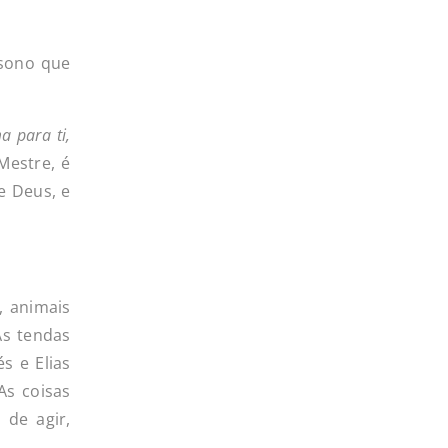
 sono que
ma
para
ti,
Mestre, é
e Deus, e
, animais
As tendas
s e Elias
As coisas
 de agir,