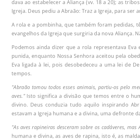
dava ao estabelecer a Aliança (vv. 18 a 20); as trib
Igreja. Deus pediu a Abraão: Traz a Igreja, para ser 
A rola e a pombinha, que também foram pedidas, tê
evangelhos da Igreja que surgiria da nova Aliança. 
Podemos ainda dizer que a rola representava Eva 
punida, enquanto Nossa Senhora aceitou pela obedi
Eva ligada à lei, pois desobedeceu a uma lei de D
tempos.
"Abraão
tomou
todos
esses
animais,
partiu-os
pelo
me
aves."
Isto significa a divisão que temos entre o h
divino. Deus conduzia tudo aquilo inspirando Abr
estavam a Igreja humana e a divina, uma defronte da
"As
aves
rapineiras
desceram
sobre
os
cadáveres,
mas
humana e divina, as aves de rapina, isto é, as ma