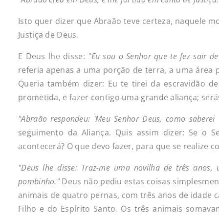
Isto quer dizer que Abraão teve certeza, naquele 
Justiça de Deus.
E Deus lhe disse:
"Eu
sou o
Senhor
que
te fez
sair de
referia apenas a uma porção de terra, a uma área p
Queria também dizer: Eu te tirei da escravidão d
prometida, e fazer contigo uma grande aliança; será
"Abraão
respondeu:
'Meu
Senhor
Deus,
como
saberei
seguimento da Aliança. Quis assim dizer: Se o S
acontecerá? O que devo fazer, para que se realize 
"Deus
lhe
disse:
Traz-me
uma
novilha
de
três
anos,
pombinho."
Deus não pediu estas coisas simplesmente
animais de quatro pernas, com três anos de idade c
Filho e do Espírito Santo. Os três animais somav