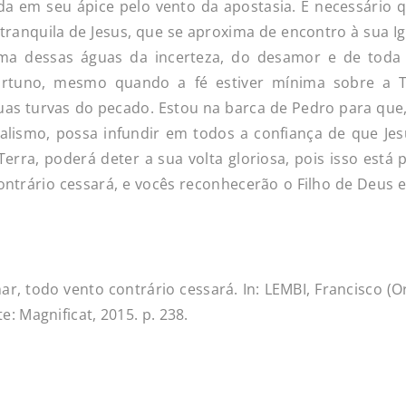
tada em seu ápice pelo vento da apostasia. É necessário 
tranquila de Jesus, que se aproxima de encontro à sua Ig
ima dessas águas da incerteza, do desamor e de toda
ortuno, mesmo quando a fé estiver mínima sobre a Te
as turvas do pecado. Estou na barca de Pedro para que
lismo, possa infundir em todos a confiança de que Jes
rra, poderá deter a sua volta gloriosa, pois isso está p
ontrário cessará, e vocês reconhecerão o Filho de Deus 
, todo vento contrário cessará. In: LEMBI, Francisco (Or
te: Magnificat, 2015. p. 238.