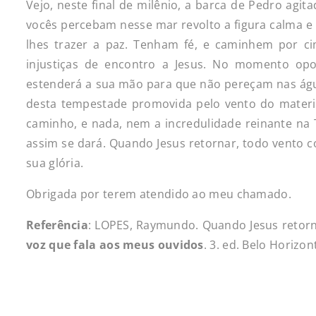
Vejo, neste final de milênio, a barca de Pedro agi
vocês percebam nesse mar revolto a figura calma e 
lhes trazer a paz. Tenham fé, e caminhem por c
injustiças de encontro a Jesus. No momento op
estenderá a sua mão para que não pereçam nas águ
desta tempestade promovida pelo vento do materia
caminho, e nada, nem a incredulidade reinante na Te
assim se dará. Quando Jesus retornar, todo vento c
sua glória.
Obrigada por terem atendido ao meu chamado.
Referência
: LOPES, Raymundo. Quando Jesus retornar
voz que fala aos meus ouvidos
. 3. ed. Belo Horizon