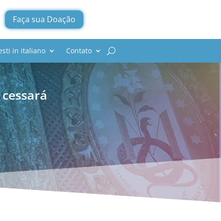
Faça sua Doação
esti in italiano
Contato
 cessará