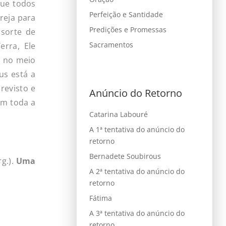
que todos
Perfeição e Santidade
reja para
Predições e Promessas
 sorte de
Sacramentos
rra, Ele
, no meio
us está a
revisto e
Anúncio do Retorno
em toda a
Catarina Labouré
A 1ª tentativa do anúncio do
retorno
Bernadete Soubirous
g.).
Uma
A 2ª tentativa do anúncio do
retorno
Fátima
A 3ª tentativa do anúncio do
retorno