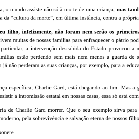
na, o mundo assiste não só à morte de uma criança,
mas tamb
ória da “cultura da morte”, em última instância, contra a própr
eu filho, infelizmente, não foram nem serão os primeiro
ivem muitas de nossas famílias para enfraquecer o pátrio pod
particular, a intervenção descabida do Estado provocou a 
mílias estão perdendo sem mais nem menos a guarda de se
 já não perderam as suas crianças, por exemplo, para a educ
ança específica, Charlie Gard, está chegando ao fim. Mas a 
resistir à intromissão estatal em nossas casas, essa só está co
ia de Charlie Gard morrer. Que o seu exemplo sirva para n
oderno, pela sobrevivência e salvação eterna de nossos filho
ponere