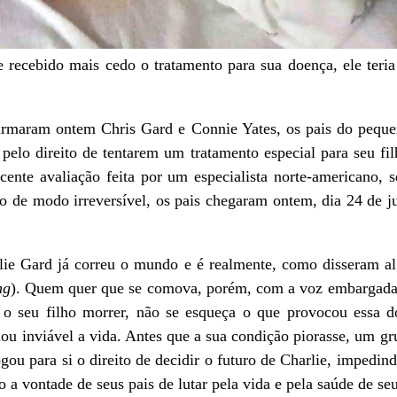
e recebido mais cedo o tratamento para sua doença, ele teria
firmaram ontem Chris Gard e Connie Yates, os pais do pequ
pelo direito de tentarem um tratamento especial para seu f
cente avaliação feita por um especialista norte-americano,
do de modo irreversível, os pais chegaram ontem, dia 24 de jul
lie Gard já correu o mundo e é realmente, como disseram a
ng
). Quem quer que se comova, porém, com a voz embargada 
 o seu filho morrer, não se esqueça o que provocou essa 
nou inviável a vida. Antes que a sua condição piorasse, um g
gou para si o direito de decidir o futuro de Charlie, impedind
 a vontade de seus pais de lutar pela vida e pela saúde de seu