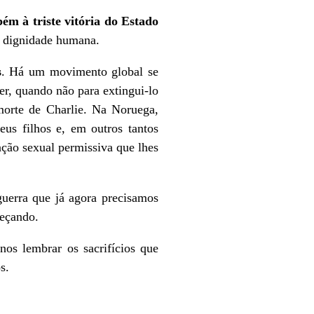
ém à triste vitória do Estado
ia dignidade humana.
s
. Há um movimento global se
er, quando não para extingui-lo
morte de Charlie. Na Noruega,
us filhos e, em outros tantos
ação sexual permissiva que lhes
guerra que já agora precisamos
meçando.
os lembrar os sacrifícios que
s.