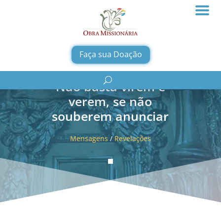
Faça sua Doação
Não basta virem e
verem, se não
souberem anunciar
Mensagens
/
Revelações