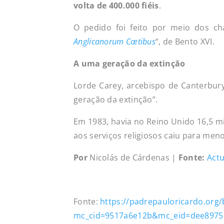
volta de 400.000 fiéis
.
O pedido foi feito por meio dos ch
Anglicanorum Cœtibus
“, de Bento XVI.
A uma geração da extinção
Lorde Carey, arcebispo de Canterbury
geração da extinção”.
Em 1983, havia no Reino Unido 16,5 mi
aos serviços religiosos caiu para men
Por
Nicolás de Cárdenas |
Fonte:
Actu
Fonte:
https://padrepauloricardo.org/
mc_cid=9517a6e12b&mc_eid=dee8975