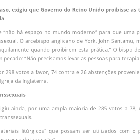
caso, exigiu que Governo do Reino Unido proibisse as 
da
.
ue “não há espaço no mundo moderno” para que uma p
ssexual. O arcebispo anglicano de York, John Sentamu, m
nquilamente quando proibirem esta prática.” O bispo de
 pecado: “Não precisamos levar as pessoas para terapia 
or 298 votos a favor, 74 contra e 26 abstenções provenie
Igreja da Inglaterra.
ranssexuais
exigiu ainda, por uma ampla maioria de 285 votos a 78,
 transsexuais.
teriais litúrgicos” que possam ser utilizados com o 
processo de transição”.