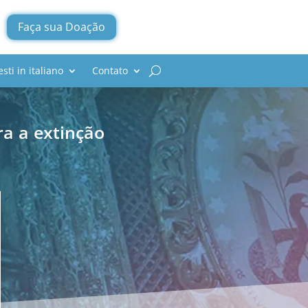
Faça sua Doação
esti in italiano
Contato
ra a extinção