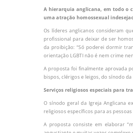
A hierarquia anglicana, em todo o 
uma atração homossexual indeseja
Os líderes anglicanos consideram q
profissional para deixar de ser homo
da proibição: “Só poderei dormir tra
orientação LGBTI não é nem crime nem
A proposta foi finalmente aprovada p
bispos, clérigos e leigos, do sínodo da 
Serviços religiosos especiais para t
O sínodo geral da Igreja Anglicana 
religiosos específicos para as pessoas
A proposta consiste em elaborar “ma
angustiante e muitas vezes complexo 