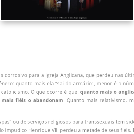
is corrosivo para a Igreja Anglicana, que perdeu nas últ
ênero: quanto mais ela “sai do armário”, menor é o núme
 catolicismo. O que ocorre é que,
quanto mais o anglic
, mais fiéis o abandonam
. Quanto mais relativismo, 
pas” ou de serviços religiosos para transsexuais tem sid
o impudico Henrique VIII perdeu a metade de seus fiéis.