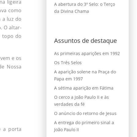
a ligeira
A abertura do 3º Selo: o Terço
hava como
da Divina Chama
 a luz do
 O altar-
o topo do
Assuntos de destaque
As primeiras aparições em 1992
ovem e os
Os Três Selos
 de Nossa
A aparição solene na Praça do
Papa em 1997
A sétima aparição em Fátima
O cerco a João Paulo II e às
verdades da fé
O anúncio do retorno de Jesus
A entrega do primeiro sinal a
é a porta
João Paulo II