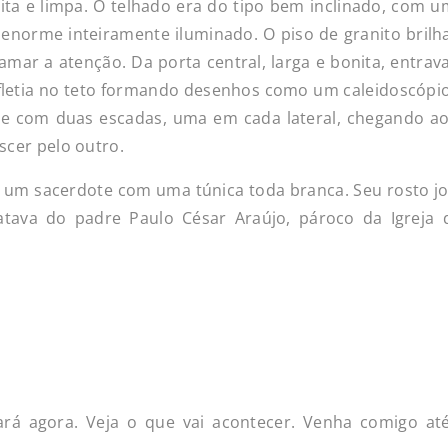
ta e limpa. O telhado era do tipo bem inclinado, com um
e enorme inteiramente iluminado. O piso de granito bril
mar a atenção. Da porta central, larga e bonita, entrava
efletia no teto formando desenhos como um caleidoscópio.
 e com duas escadas, uma em cada lateral, chegando a
escer pelo outro.
ou um sacerdote com uma túnica toda branca. Seu rosto j
atava do padre Paulo César Araújo, pároco da Igreja
iará agora. Veja o que vai acontecer. Venha comigo at