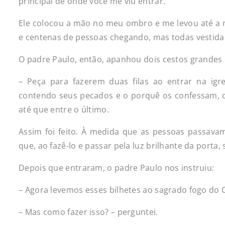
principal de onde você me viu entrar.
Ele colocou a mão no meu ombro e me levou até a re
e centenas de pessoas chegando, mas todas vestida
O padre Paulo, então, apanhou dois cestos grandes 
– Peça para fazerem duas filas ao entrar na igr
contendo seus pecados e o porquê os confessam, c
até que entre o último.
Assim foi feito. À medida que as pessoas passavam
que, ao fazê-lo e passar pela luz brilhante da port
Depois que entraram, o padre Paulo nos instruiu:
– Agora levemos esses bilhetes ao sagrado fogo do 
– Mas como fazer isso? – perguntei.