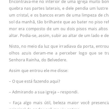
Encontrava-me no interior de uma igreja muito boni
quebra nas partes laterais, e dele pendia um lustr
um cristal, e os bancos eram de uma limpeza de cha
sol da manhã, tão brilhante que ao bater no piso r
mor era composto de um ou dois pisos mais altos
altar. Podia-se, assim, subir ao altar de um lado e d
Nisto, no meio da luz que irradiava da porta, entr
olhos azuis deram-me a perceber logo que se tr
Senhora Rainha, do Belvedere.
Assim que entrou ele me disse:
– O que está fazendo aqui?
– Admirando a sua igreja – respondi.
– Faça algo mais útil, beleza maior você presenc