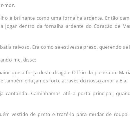
ar-mor.
lho e brilhante como uma fornalha ardente. Então ca
a jogar dentro da fornalha ardente do Coração de Ma
tia raivoso. Era como se estivesse preso, querendo se l
mando-me, disse:
ior que a força deste dragão. O lírio da pureza de Mari
e também o façamos forte através do nosso amor a Ela.
eja cantando. Caminhamos até a porta principal, quan
 alguém vestido de preto e trazê-lo para mudar de roupa.