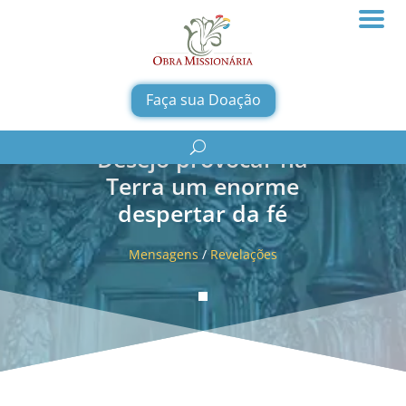
Faça sua Doação
Desejo provocar na
Terra um enorme
despertar da fé
Mensagens
/
Revelações