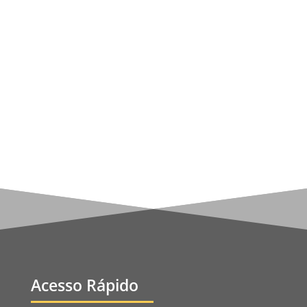
para que a Igreja anuncie a segunda vinda de
Jesus. "Depois disso, se não obtiver uma
resposta da Igreja, falarei fora dela, porque a
humanidade necessita ser avisada de tal
acontecimento", Nossa Senhora advertiu a
cúpula...
Acesso Rápido