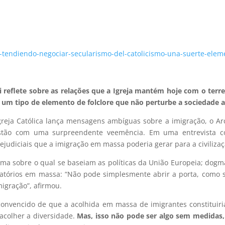
-tendiendo-negociar-secularismo-del-catolicismo-una-suerte-eleme
 reflete sobre as relações que a Igreja mantém hoje com o terr
 um tipo de elemento de folclore que não perturbe a sociedade a
Igreja Católica lança mensagens ambíguas sobre a imigração, o 
estão com uma surpreendente veemência. Em uma entrevista co
judiciais que a imigração em massa poderia gerar para a civilizaç
ma sobre o qual se baseiam as políticas da União Europeia; dog
ratórios em massa: “Não pode simplesmente abrir a porta, como 
igração”, afirmou.
nvencido de que a acolhida em massa de imigrantes constituiria
 acolher a diversidade.
Mas, isso não pode ser algo sem medidas, 