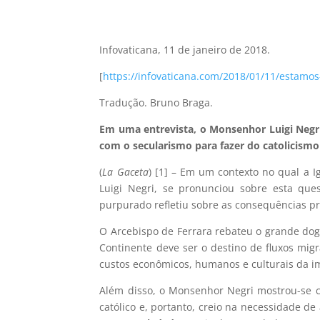
Infovaticana, 11 de janeiro de 2018.
[
https://infovaticana.com/2018/01/11/estamos
Tradução. Bruno Braga.
Em uma entrevista, o Monsenhor Luigi Negri
com o secularismo para fazer do catolicismo
(
La Gaceta
) [1] – Em um contexto no qual a 
Luigi Negri, se pronunciou sobre esta qu
purpurado refletiu sobre as consequências pre
O Arcebispo de Ferrara rebateu o grande dog
Continente deve ser o destino de fluxos mig
custos econômicos, humanos e culturais da im
Além disso, o Monsenhor Negri mostrou-se co
católico e, portanto, creio na necessidade de