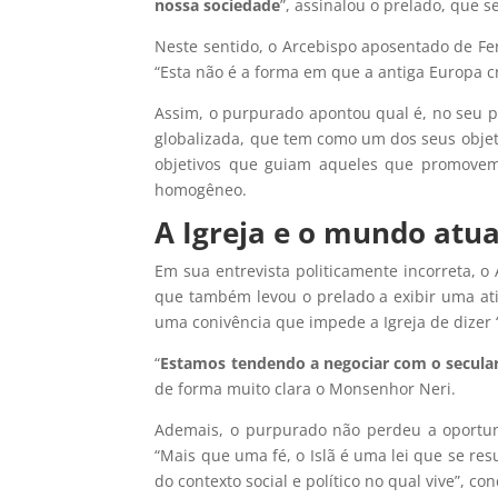
nossa sociedade
”, assinalou o prelado, que s
Neste sentido, o Arcebispo aposentado de Fer
“Esta não é a forma em que a antiga Europa c
Assim, o purpurado apontou qual é, no seu po
globalizada, que tem como um dos seus objet
objetivos que guiam aqueles que promovem 
homogêneo.
A Igreja e o mundo atua
Em sua entrevista politicamente incorreta, 
que também levou o prelado a exibir uma atit
uma conivência que impede a Igreja de dizer ‘
“
Estamos tendendo a negociar com o seculari
de forma muito clara o Monsenhor Neri.
Ademais, o purpurado não perdeu a oportunid
“Mais que uma fé, o Islã é uma lei que se r
do contexto social e político no qual vive”, con