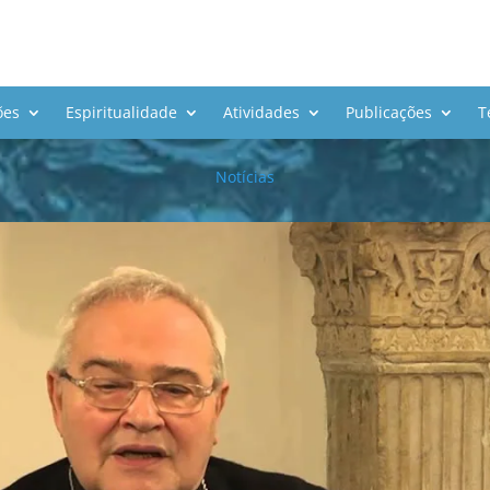
vência entre certo cristianismo 
ões
Espiritualidade
Atividades
Publicações
T
Notícias