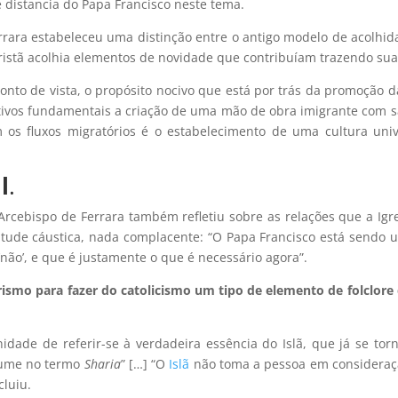
e distancia do Papa Francisco neste tema.
rara estabeleceu uma distinção entre o antigo modelo de acolhida
ristã acolhia elementos de novidade que contribuíam trazendo sua
nto de vista, o propósito nocivo que está por trás da promoção 
ivos fundamentais a criação de uma mão de obra imigrante com sal
os fluxos migratórios é o estabelecimento de uma cultura uni
l
.
o Arcebispo de Ferrara também refletiu sobre as relações que a I
ude cáustica, nada complacente: “O Papa Francisco está sendo ut
não’, e que é justamente o que é necessário agora”.
smo para fazer do catolicismo um tipo de elemento de folclore 
ade de referir-se à verdadeira essência do Islã, que já se torno
esume no termo
Sharia
” […] “O
Islã
não toma a pessoa em consideraç
cluiu.