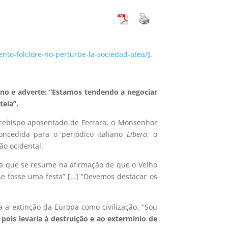
nto-folclore-no-perturbe-la-sociedad-atea/
].
eno e adverte: “Estamos tendendo a negociar
teia”.
Arcebispo aposentado de Ferrara, o Monsenhor
ncedida para o periódico italiano
Libero
, o
ão ocidental.
ma que se resume na afirmação de que o Velho
se fosse uma festa” […] “Devemos destacar os
 a extinção da Europa como civilização. “Sou
pois levaria à destruição e ao extermínio de