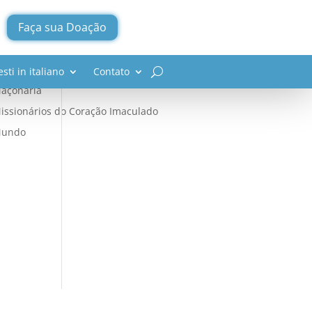
Faça sua Doação
omunismo
greja Católica
esti in italiano
Contato
açonaria
issionários do Coração Imaculado
undo