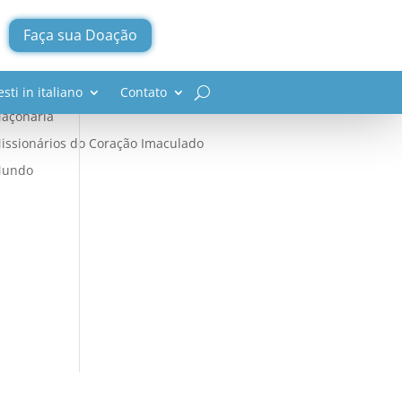
Faça sua Doação
omunismo
greja Católica
esti in italiano
Contato
açonaria
issionários do Coração Imaculado
undo