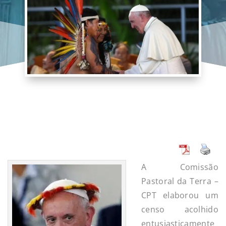
A Comissão
Pastoral da Terra –
CPT elaborou um
censo acolhido
entusiasticamente