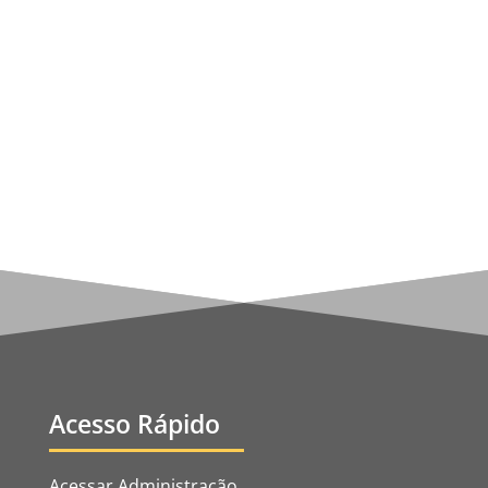
Republicana portuguesa iniciou a operação
“Fátima em casa”, com o objetivo de impedir
que peregrinos tivessem acesso ao santuário
neste 13 de maio. Roberto De Mattei. Adelante
la...
Acesso Rápido
Acessar Administração