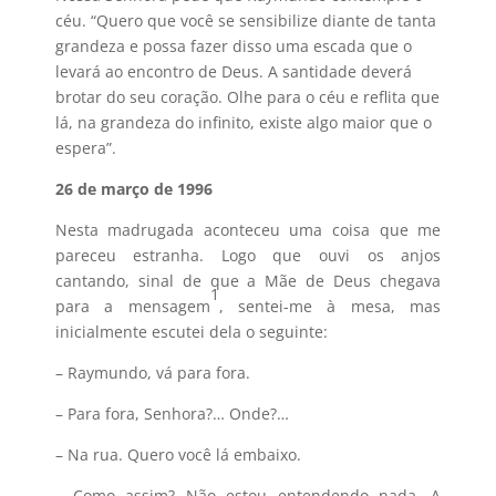
céu. “Quero que você se sensibilize diante de tanta
grandeza e possa fazer disso uma escada que o
levará ao encontro de Deus. A santidade deverá
brotar do seu coração. Olhe para o céu e reflita que
lá, na grandeza do infinito, existe algo maior que o
espera”.
26 de março de 1996
Nesta madrugada aconteceu uma coisa que me
pareceu estranha. Logo que ouvi os anjos
cantando, sinal de que a Mãe de Deus chegava
1
para a mensagem
, sentei-me à mesa, mas
inicialmente escutei dela o seguinte:
– Raymundo, vá para fora.
– Para fora, Senhora?… Onde?…
– Na rua. Quero você lá embaixo.
– Como assim? Não estou entendendo nada. A