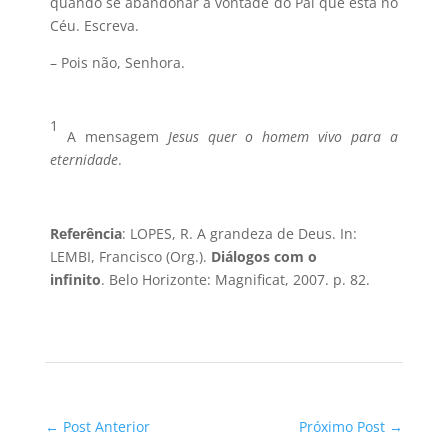
quando se abandonar à vontade do Pai que está no
Céu. Escreva.
– Pois não, Senhora.
1
A mensagem
Jesus quer o homem vivo para a
eternidade
.
Referência
: LOPES, R. A grandeza de Deus. In:
LEMBI, Francisco (Org.).
Diálogos com o
infinito
. Belo Horizonte: Magnificat, 2007. p. 82.
←
Post Anterior
Próximo Post
→